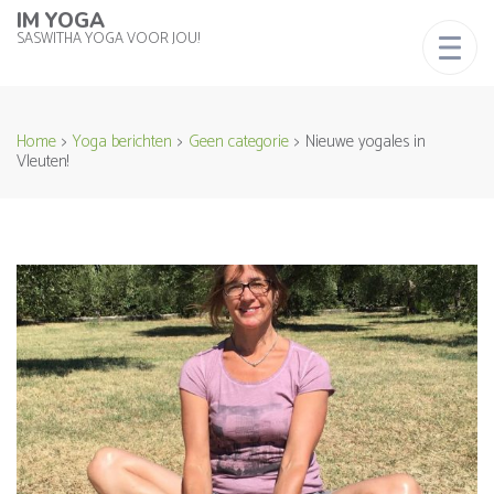
IM YOGA
SASWITHA YOGA VOOR JOU!
Home
>
Yoga berichten
>
Geen categorie
>
Nieuwe yogales in
Vleuten!