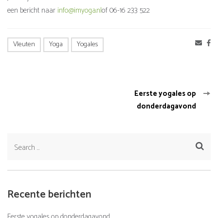
een bericht naar
info@imyoga.nl
of 06-16 233 522
Vleuten
Yoga
Yogales
Bericht
Eerste yogales op
navigatie
donderdagavond
Search
for:
Recente berichten
Eerste yogales op donderdagavond