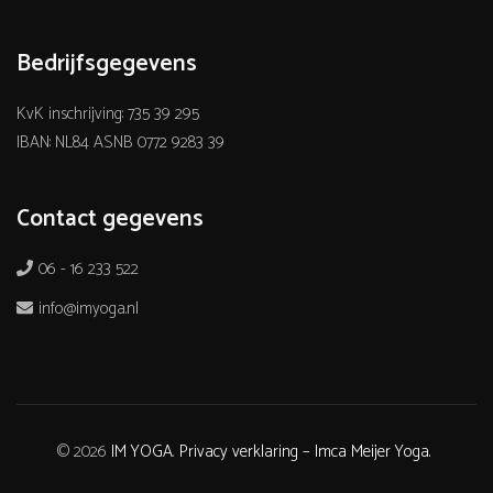
Bedrijfsgegevens
KvK inschrijving: 735 39 295
IBAN: NL84 ASNB 0772 9283 39
Contact gegevens
06 - 16 233 522
info@imyoga.nl
© 2026
IM YOGA
.
Privacy verklaring – Imca Meijer Yoga