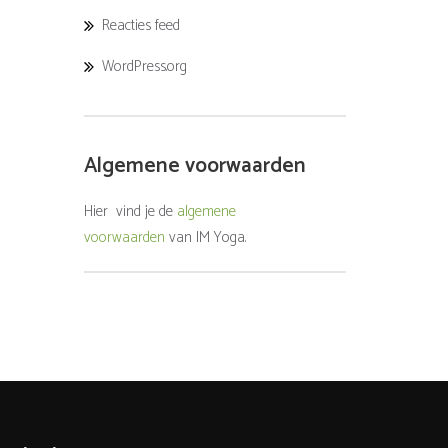
Reacties feed
WordPress.org
Algemene voorwaarden
Hier vind je de
algemene
voorwaarden
van IM Yoga.